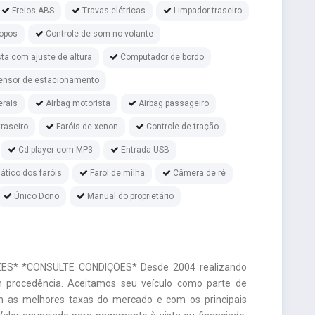
Freios ABS
Travas elétricas
Limpador traseiro
copos
Controle de som no volante
ta com ajuste de altura
Computador de bordo
ensor de estacionamento
erais
Airbag motorista
Airbag passageiro
raseiro
Faróis de xenon
Controle de tração
Cd player com MP3
Entrada USB
tico dos faróis
Farol de milha
Câmera de ré
Único Dono
Manual do proprietário
S* *CONSULTE CONDIÇÕES* Desde 2004 realizando
m procedência. Aceitamos seu veículo como parte de
m as melhores taxas do mercado e com os principais