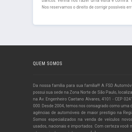
bancos. Venha nos fazer uma visita e confira. 
Nos reservamos o direito de corrigir possíveis er
QUEM SOMOS
Da nossa família para sua família!!! A FSD Automóv
possui sua sede na Zona Norte de São Paulo, localiz
na Av. Engenheiro Caetano Alvares, 4101 - CEP 024
000. Desde 2004, temos nos consagrado como uma 
agências de automóveis de maior prestígio na Regi
Somos especializados na venda de veículos novo
usados, nacionais e importados. Com certeza você 