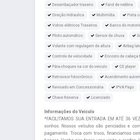
Desembaçador traseiro
Farol de neblina
Direção Hidraulica
Multimídia
Porta 
Vidros elétricos Traseiros
Banco do motoris
Piloto automático
Sensor de chuva
S
Volante com regulagem de altura
Airbag lat
Controle de velocidade
Encosto de cabeça t
Pára-choques na cor do veiculo
CD player
Retrovisor fotocrômico
Acendimento automá
Revisado em Concessionária
IPVA Pago
Chave Reserva
Licenciado
Informações do Veículo
*FACILITAMOS SUA ENTRADA EM ATÉ 36 VEZE
sonhos. Nossos veículos são periciados e co
pagamento. Troca com troco, financiamos co