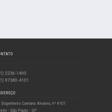
ONTATO
11) 2236-1495
11) 97380-4101
NDEREÇO
 Engenheiro Caetano Alvares, nº 4101
irim - São Paulo - SP