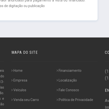
Valor anunciado para pagamento à vista ou financiado.
ros de digitação ou publicação
MAPA DO SITE
C
eis
Home
Financiamento
(
ado
(
Empresa
Localização
13-
das
Veículos
Fale Conosco
E
ão.
s e
Venda seu Carro
Politica de Privacidade
Av
não
Im