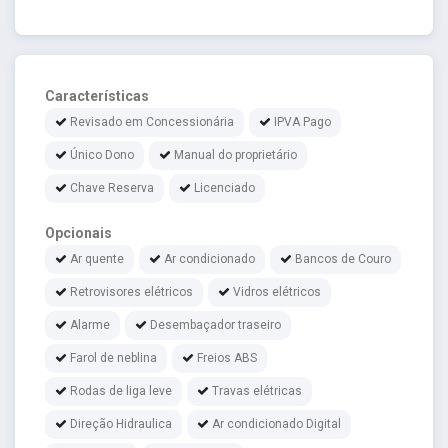
Características
Revisado em Concessionária
IPVA Pago
Único Dono
Manual do proprietário
Chave Reserva
Licenciado
Opcionais
Ar quente
Ar condicionado
Bancos de Couro
Retrovisores elétricos
Vidros elétricos
Alarme
Desembaçador traseiro
Farol de neblina
Freios ABS
Rodas de liga leve
Travas elétricas
Direção Hidraulica
Ar condicionado Digital